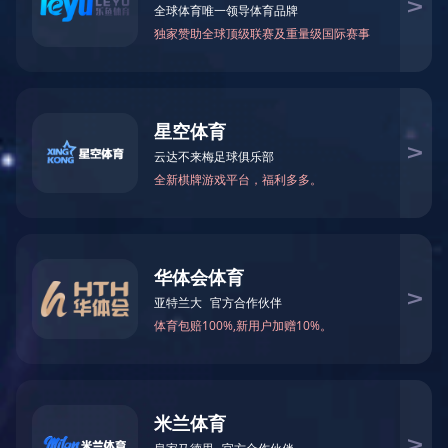
安全无线网络建设方案
智能化机房建设及动环监测
分支组网及移动办公
智能化组网解决方案
新闻资讯

新闻资讯
进一步了解

BET体育平台官方网站
行业新闻
工程案例
